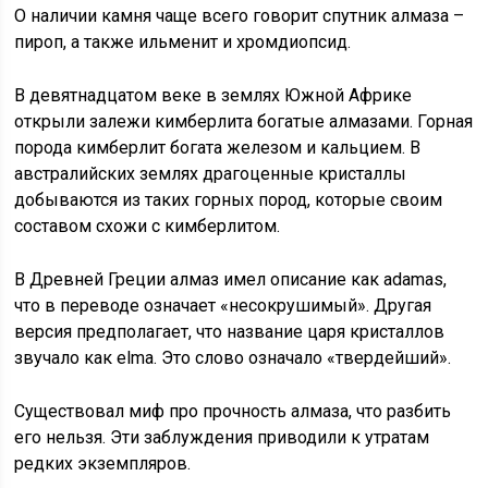
О наличии камня чаще всего говорит спутник алмаза –
пироп, а также ильменит и хромдиопсид.
В девятнадцатом веке в землях Южной Африке
открыли залежи кимберлита богатые алмазами. Горная
порода кимберлит богата железом и кальцием. В
австралийских землях драгоценные кристаллы
добываются из таких горных пород, которые своим
составом схожи с кимберлитом.
В Древней Греции алмаз имел описание как adamas,
что в переводе означает «несокрушимый». Другая
версия предполагает, что название царя кристаллов
звучало как elma. Это слово означало «твердейший».
Существовал миф про прочность алмаза, что разбить
его нельзя. Эти заблуждения приводили к утратам
редких экземпляров.