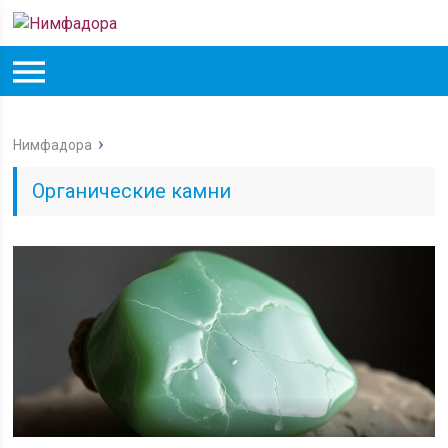
Нимфадора
Органические камни