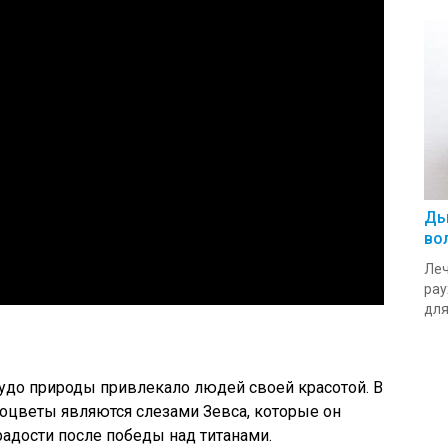
Ды
во
Леч
рау
для.
удо природы привлекало людей своей красотой. В
моцветы являются слезами Зевса, которые он
радости после победы над титанами.