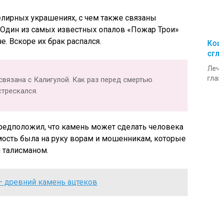
елирных украшениях, с чем также связаны
 Один из самых известных опалов «Пожар Трои»
. Вскоре их брак распался.
Ко
сг
Леч
гла
связана с Калигулой. Как раз перед смертью
трескался.
редположил, что камень может сделать человека
ость была на руку ворам и мошенникам, которые
 талисманом.
– древний камень ацтеков