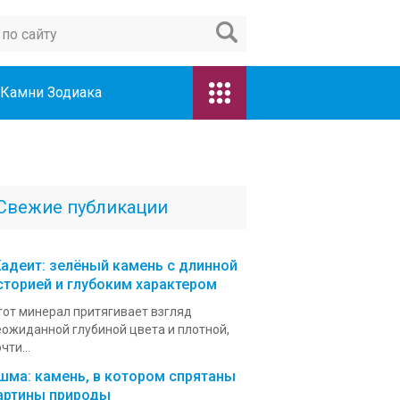
Камни Зодиака
Свежие публикации
адеит: зелёный камень с длинной
сторией и глубоким характером
тот минерал притягивает взгляд
еожиданной глубиной цвета и плотной,
чти...
шма: камень, в котором спрятаны
артины природы