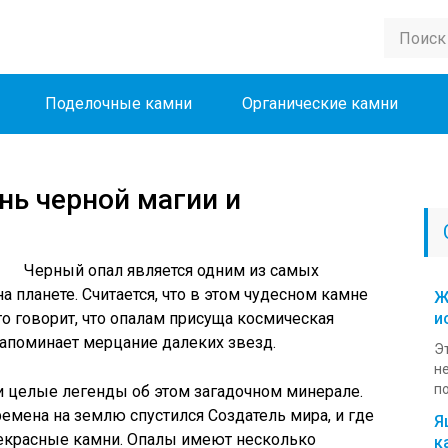
Поделочные камни
Органические камни
нь черной магии и
Черный опал является одним из самых
 планете. Считается, что в этом чудесном камне
Ж
то говорит, что опалам присуща космическая
и
напоминает мерцание далеких звезд.
Э
н
по
 целые легенды об этом загадочном минерале.
времена на землю спустился Создатель мира, и где
Я
прекрасные камни. Опалы имеют несколько
к