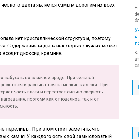
 черного цвета является самым дорогим их всех.
Н
ф
бл
У
в
 опала нет кристаллической структуры, поэтому
п
ьзя. Содержание воды в некоторых случаях может
а входит диоксид кремния.
К
в
си
о набухать во влажной среде. При сильной
рескаться и рассыпаться на мелкие кусочки. При
еряет часть влаги и перестает сильно сверкать.
 нагревания, поэтому как от ювелира, так и от
ожность.
е переливы. При этом стоит заметить, что
вых камня. У каждого есть свой замысловатый