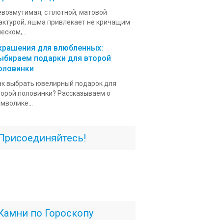
евозмутимая, с плотной, матовой
актурой, яшма привлекает не кричащим
еском,...
крашения для влюбленных:
ыбираем подарки для второй
оловинки
ак выбрать ювелирный подарок для
торой половинки? Рассказываем о
мволике...
Присоединяйтесь!
Камни по Гороскопу