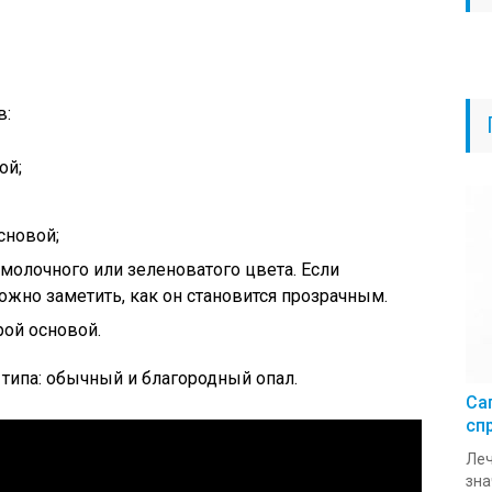
в:
ой;
сновой;
олочного или зеленоватого цвета. Если
ожно заметить, как он становится прозрачным.
рой основой.
 типа: обычный и благородный опал.
Са
сп
Леч
зна