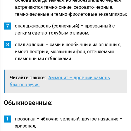
Основа всегда темная, но необязательно черная:
встречаются темно-синие, серовато-черные,
темно-зеленые и темно-фиолетовые экземпляры;
опал джиразоль (солнечный) – прозрачный с
легким светло-голубым отливом;
опал арлекин – самый необычный из огненных,
имеет пестрый, мозаичный фон, оттеняемый
пламенными отблесками.
Читайте также:
Аммонит – древний камень
благополучия
Обыкновенные:
прозопал – яблочно-зеленый, другое название –
хризопал;