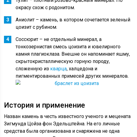
Тулит – плотный розово-красный минерал. По
окрасу схож с родонитом.
Аниолит – камень, в котором сочетается зеленый
цоизит с рубином.
Соссюрит – не отдельный минерал, а
тонкозернистая смесь цоизита и ювелирного
камня плагиоклаза. Внешне он напоминает яшму,
скрытокристаллическую горную породу,
сложенную из
кварца
, халцедона и
пигментированных примесей других минералов.
История и применение
Назван камень в честь известного ученого и мецената
Зигмунда Цойза фон Эдельштейна. На его личные
средства была организована и снаряжена не одна