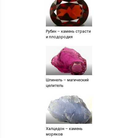
Рубин – камень страсти
и плодородия
Шпинель – магический
целитель
Халцедон – камень
моряков