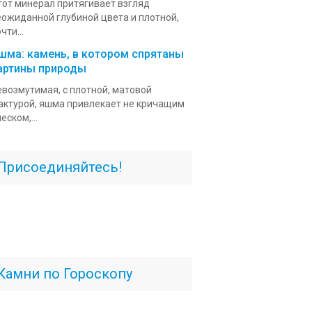
тот минерал притягивает взгляд
еожиданной глубиной цвета и плотной,
чти...
шма: камень, в котором спрятаны
артины природы
евозмутимая, с плотной, матовой
актурой, яшма привлекает не кричащим
еском,...
Присоединяйтесь!
Камни по Гороскопу