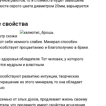
чной работой, то и стоимость будет завышена.
ности серого цвета диаметром 20мм, варьируется
 свойства
утр схожи
ют себя немного слабее. Минерал способен
собствует процветанию и благополучию в браке.
здоровья обладателя. Тот человек, у которого
ается мудрым и властным.
особствуют развитию интуиции, творческих
крашение из этого минерала, то она обладает
ью.
 семью от злых духов, продлевает жизнь своему
тали, что перламутр имеет свойства исцеления.