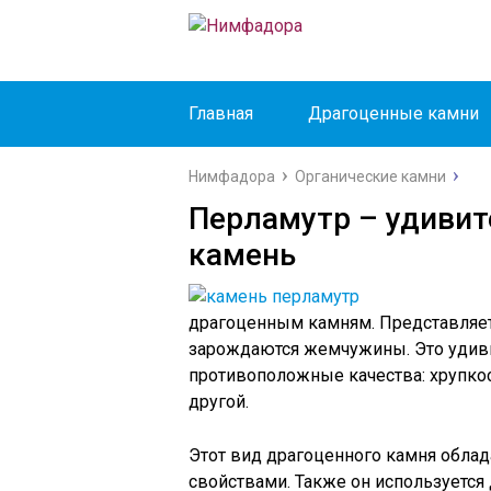
Главная
Драгоценные камни
Нимфадора
Органические камни
Перламутр – удиви
камень
драгоценным камням. Представляет
зарождаются жемчужины. Это удиви
противоположные качества: хрупкост
другой.
Этот вид драгоценного камня облад
свойствами. Также он используется 