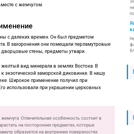
Э
месте с жемчугом.
н
по
Я
рименение
к
тны с далеких времен. Он был предметом
Н
та. В захоронения они помещали перламутровые
ф
бл
 дворцовые стены, предметы утвари.
 желтый вид минерала в землях Востока. В
 к экзотической заморской диковинке. В нашу
еке. Широкое применение получил при
 Его использовали при украшении церковных
 жемчуга. Отличительная особенность состоит в
арастать на посторонних предметах, которые
ламутр образуется на внутренних поверхностях