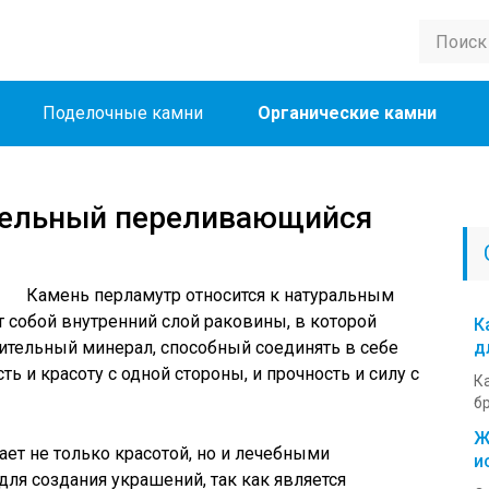
Поделочные камни
Органические камни
тельный переливающийся
Камень перламутр относится к натуральным
 собой внутренний слой раковины, в которой
К
тельный минерал, способный соединять в себе
д
ь и красоту с одной стороны, и прочность и силу с
Ка
бр
Ж
ает не только красотой, но и лечебными
и
для создания украшений, так как является