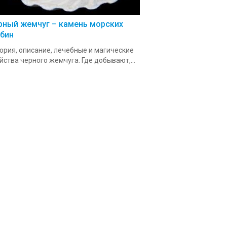
рный жемчуг – камень морских
убин
ория, описание, лечебные и магические
йства черного жемчуга. Где добывают,...