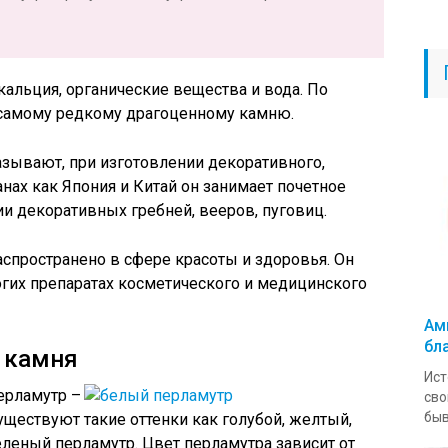
кальция, органические вещества и вода. По
т самому редкому драгоценному камню.
азывают, при изготовлении декоративного,
нах как Япония и Китай он занимает почетное
ии декоративных гребней, вееров, пуговиц.
спространено в сфере красоты и здоровья. Он
гих препаратах косметического и медицинского
Ам
бл
 камня
Ист
ерламутр –
сво
быв
ществуют такие оттенки как голубой, желтый,
леный перламутр. Цвет перламутра зависит от