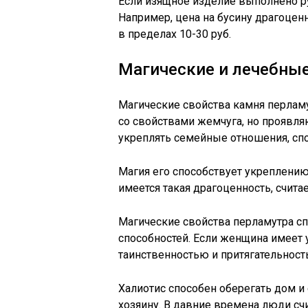
Если изящное изделие выполнено ру
Например, цена на бусину драгоцен
в пределах 10-30 руб.
Магические и лечебные
Магические свойства камня перлам
со свойствами жемчуга, но проявля
укреплять семейные отношения, спо
Магия его способствует укреплению 
имеется такая драгоценность, счит
Магические свойства перламутра сп
способностей. Если женщина имеет у
таинственностью и притягательност
Халиотис способен оберегать дом и
хозяину. В давние времена люди счи