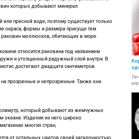
овин которых добывают минерал.
 или пресной воде, поэтому существует только
ие окраса, формы и размера присуще тем
 раковин моллюсков, обитающих в море.
ковине относится раковина под названием
наружи и утолщенный радужный слой внутри. В
Ко
иотис достигают двадцати сантиметров.
зд
Леч
на прозрачные и непрозрачные. Также они
кор
рламутр, который добывают из жемчужных
м океане. Изделия из него широко
агазинах многих стран;
тся от остальных цветов своей загадочностью;