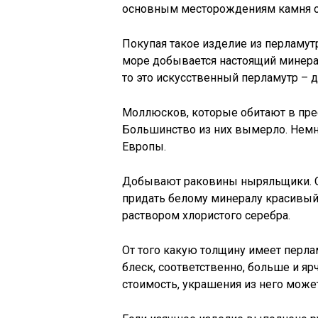
основным месторождениям камня от
Покупая такое изделие из перламутр
море добывается настоящий минерал
то это искусственный перламутр –
Моллюсков, которые обитают в прес
Большинство из них вымерло. Немн
Европы.
Добывают раковины ныряльщики. Об
придать белому минералу красивый 
раствором хлористого серебра.
От того какую толщину имеет перлам
блеск, соответственно, больше и я
стоимость, украшения из него може