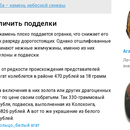
ба – камень небесной синевы
тличить подделки
камень плохо поддается огранке, что снижает его
я к разряду дорогостоящих. Однако отшлифованные
инают нежные жемчужины, именно из них
Аг
улоны и подвески.
Леч
зна
и от редкости происхождения представителей.
гат колеблется в районе 470 рублей за 18 грамм.
а включения в них золота или других драгоценных
т по цене своим собратьям. Так 330-граммовый
рубля, подвеска, выполненная из Колохонга,
826 рублей. А вот то же украшение из белого
ублей.