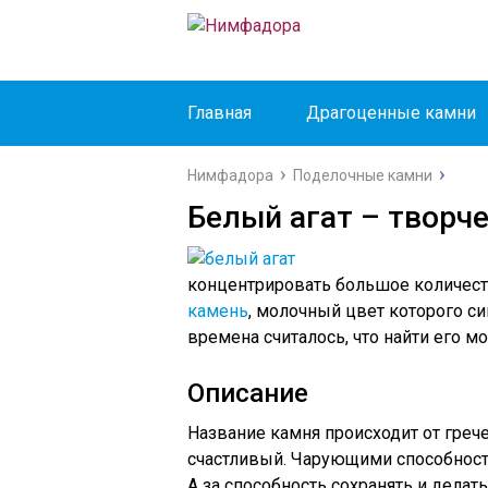
Главная
Драгоценные камни
Нимфадора
Поделочные камни
Белый агат – творч
концентрировать большое количест
камень
, молочный цвет которого си
времена считалось, что найти его м
Описание
Название камня происходит от греч
счастливый. Чарующими способност
А за способность сохранять и делат