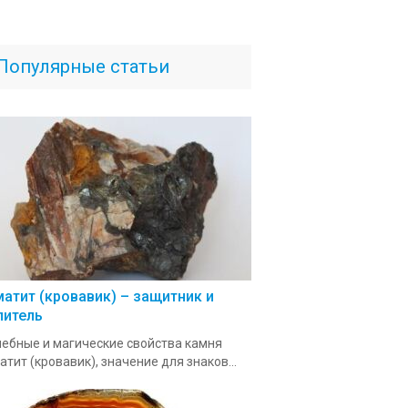
Популярные статьи
матит (кровавик) – защитник и
литель
ебные и магические свойства камня
атит (кровавик), значение для знаков...