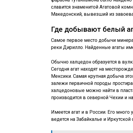
славится знаменитой Агатовой комн
Македонский, вывезший из завоева
Где добывают белый а
Самое первое место добычи минер
реки Дирилло. Найденные агаты име
Обычно халцедон образуется в вулк
Сегодня агат находят на месторожд
Мексики. Самая крупная добыча этог
залежи первичной породы простираю
халцедоновые можно найти в плас
производится в северной Чехии и н
Имеется агат и в России. Его много 
ведется на Забайкалье и Иркутской 