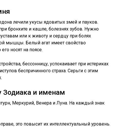
мня
едона лечили укусы ядовитых змей и пауков.
при бронхите и кашле, болезнях зубов. Нужно
ставам или к животу и сердцу при болях
ной мышцы. Белый агат имеет свойство
 его носят на поясе.
стройства, бессонницу, успокаивает при истериках
риступов беспричинного страха. Серьги с этим
.
у Зодиака и именам
урн, Меркурий, Венера и Луна. На каждый знак
оправе, это повысит их интеллектуальный уровень.