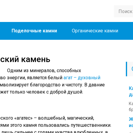
Поделочные камни
Органические камни
еский камень
Одним из минералов, способных
во энергии, является белый
агат – духовный
мволизирует благородство и чистоту. В давние
К
ожет только человек с доброй душой.
д
Ка
бр
еского «агатес» – волшебный, магический,
Ж
ями этого камня пользовались путешественники.
и
ь лишь сильнее с годами чувства влюбленных, в