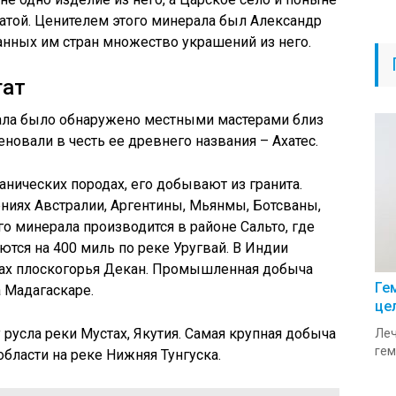
атой. Ценителем этого минерала был Александр
нных им стран множество украшений из него.
гат
ала было обнаружено местными мастерами близ
новали в честь ее древнего названия – Ахатес.
анических породах, его добывают из гранита.
ениях Австралии, Аргентины, Мьянмы, Ботсваны,
о минерала производится в районе Сальто, где
тся на 400 миль по реке Уругвай. В Индии
тах плоскогорья Декан. Промышленная добыча
Ге
а Мадагаскаре.
це
у русла реки Мустах, Якутия. Самая крупная добыча
Леч
гем
области на реке Нижняя Тунгуска.