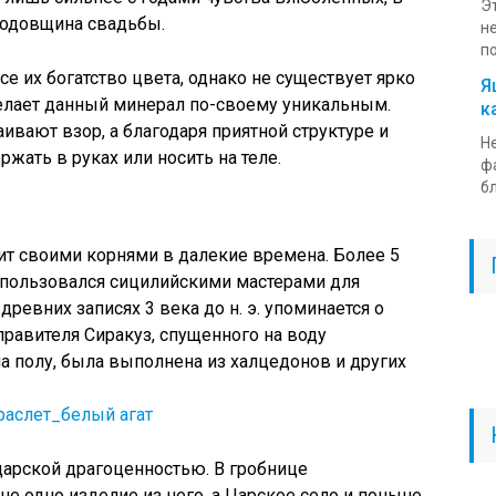
Э
 годовщина свадьбы.
н
по
е их богатство цвета, однако не существует ярко
Я
елает данный минерал по-своему уникальным.
к
ивают взор, а благодаря приятной структуре и
Н
ржать в руках или носить на теле.
ф
бл
ит своими корнями в далекие времена. Более 5
использовался сицилийскими мастерами для
древних записях 3 века до н. э. упоминается о
правителя Сиракуз, спущенного на воду
 полу, была выполнена из халцедонов и других
царской драгоценностью. В гробнице
е одно изделие из него, а Царское село и поныне