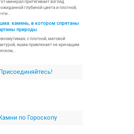
тот минерал притягивает взгляд
еожиданной глубиной цвета и плотной,
чти...
шма: камень, в котором спрятаны
артины природы
евозмутимая, с плотной, матовой
актурой, яшма привлекает не кричащим
еском,...
Присоединяйтесь!
Камни по Гороскопу