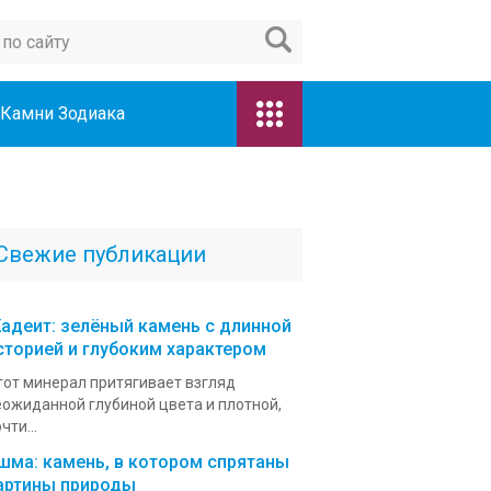
Камни Зодиака
Свежие публикации
адеит: зелёный камень с длинной
сторией и глубоким характером
тот минерал притягивает взгляд
еожиданной глубиной цвета и плотной,
чти...
шма: камень, в котором спрятаны
артины природы