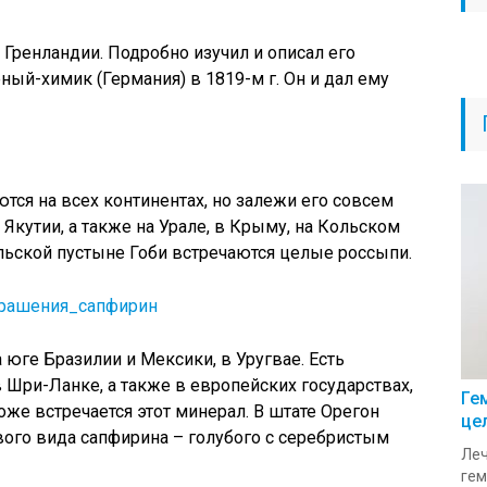
Гренландии. Подробно изучил и описал его
ый-химик (Германия) в 1819-м г. Он и дал ему
ся на всех континентах, но залежи его совсем
Якутии, а также на Урале, в Крыму, на Кольском
ольской пустыне Гоби встречаются целые россыпи.
 юге Бразилии и Мексики, в Уругвае. Есть
 Шри-Ланке, а также в европейских государствах,
Ге
тоже встречается этот минерал. В штате Орегон
це
ого вида сапфирина – голубого с серебристым
Леч
гем