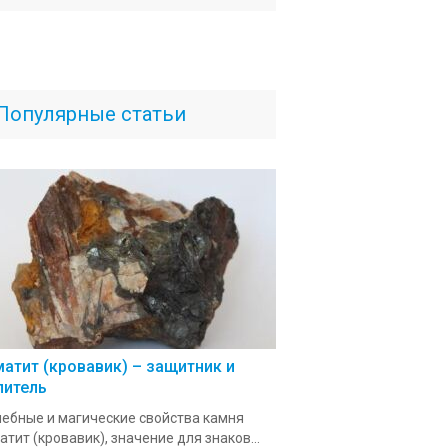
Популярные статьи
матит (кровавик) – защитник и
литель
ебные и магические свойства камня
атит (кровавик), значение для знаков...