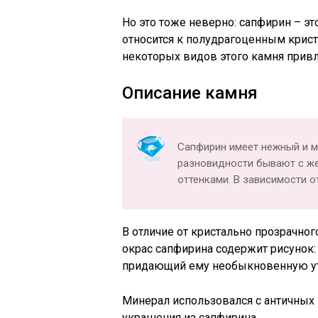
Но это тоже неверно: сапфирин – э
относится к полудрагоценным криста
некоторых видов этого камня привл
Описание камня
Сапфирин имеет нежный и мя
разновидности бывают с ж
оттенками. В зависимости от
В отличие от кристально прозрачног
окрас сапфирина содержит рисунок
придающий ему необыкновенную ут
Минерал использовался с античных
украшения из сапфирина.