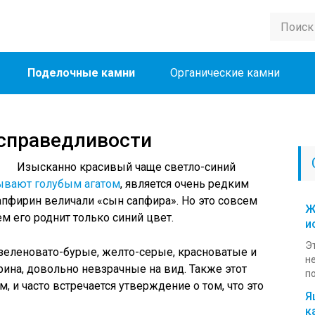
Поделочные камни
Органические камни
 справедливости
Изысканно красивый чаще светло-синий
ывают голубым агатом
, является очень редким
апфирин величали «сын сапфира». Но это совсем
Ж
м его роднит только синий цвет.
и
Э
 зеленовато-бурые, желто-серые, красноватые и
н
на, довольно невзрачные на вид. Также этот
по
, и часто встречается утверждение о том, что это
Я
к