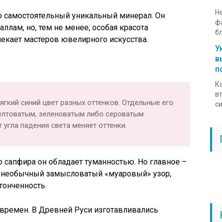
Н
то самостоятельный уникальный минерал. Он
ф
ллам, но, тем не менее, особая красота
бл
екает мастеров ювелирного искусства.
У
в
п
К
в
гкий синий цвет разных оттенков. Отдельные его
си
елтоватым, зеленоватым либо сероватым
 угла падения света меняет оттенки.
о сапфира он обладает туманностью. Но главное –
: необычный замысловатый «муаровый» узор,
онченность.
 времен. В Древней Руси изготавливались