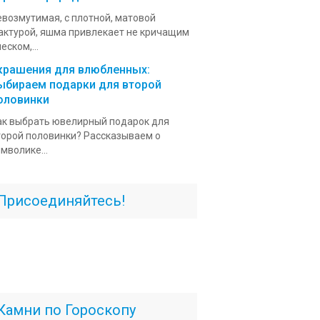
евозмутимая, с плотной, матовой
актурой, яшма привлекает не кричащим
еском,...
крашения для влюбленных:
ыбираем подарки для второй
оловинки
ак выбрать ювелирный подарок для
торой половинки? Рассказываем о
мволике...
Присоединяйтесь!
Камни по Гороскопу