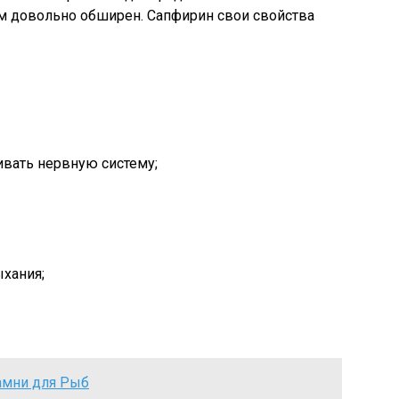
зм довольно обширен. Сапфирин свои свойства
ивать нервную систему;
ыхания;
амни для Рыб