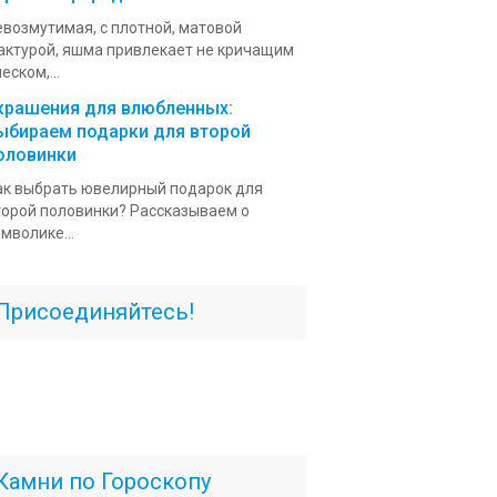
евозмутимая, с плотной, матовой
актурой, яшма привлекает не кричащим
еском,...
крашения для влюбленных:
ыбираем подарки для второй
оловинки
ак выбрать ювелирный подарок для
торой половинки? Рассказываем о
мволике...
Присоединяйтесь!
Камни по Гороскопу