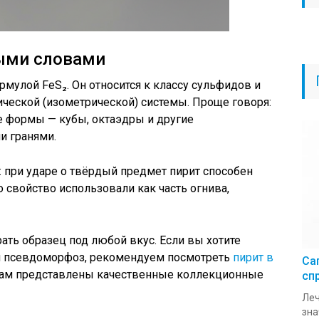
тыми словами
рмулой FeS₂. Он относится к классу сульфидов и
ической (изометрической) системы. Проще говоря:
е формы — кубы, октаэдры и другие
и гранями.
: при ударе о твёрдый предмет пирит способен
о свойство использовали как часть огнива,
ть образец под любой вкус. Если вы хотите
 и псевдоморфоз, рекомендуем посмотреть
пирит в
Са
ам представлены качественные коллекционные
сп
Леч
зна