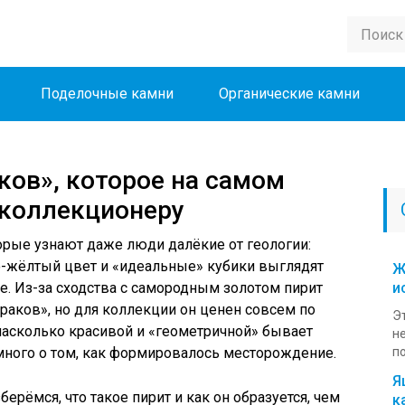
Поделочные камни
Органические камни
ков», которое на самом
 коллекционеру
торые узнают даже люди далёкие от геологии:
о-жёлтый цвет и «идеальные» кубики выглядят
Ж
нке. Из-за сходства с самородным золотом пирит
и
раков», но для коллекции он ценен совсем по
Э
 насколько красивой и «геометричной» бывает
н
 много о том, как формировалось месторождение.
по
Я
ерёмся, что такое пирит и как он образуется, чем
к