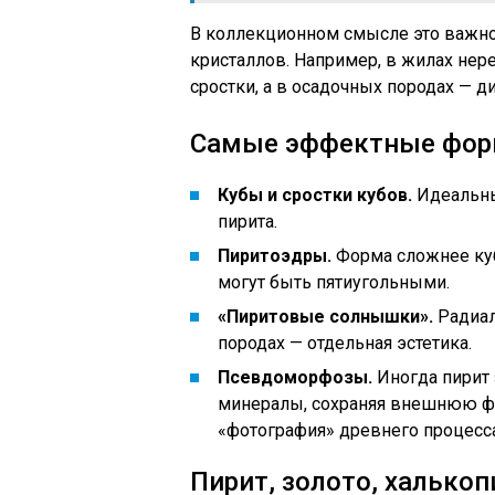
В коллекционном смысле это важно
кристаллов. Например, в жилах не
сростки, а в осадочных породах — 
Самые эффектные форм
Кубы и сростки кубов.
Идеальны
пирита.
Пиритоэдры.
Форма сложнее куб
могут быть пятиугольными.
«Пиритовые солнышки».
Радиал
породах — отдельная эстетика.
Псевдоморфозы.
Иногда пирит 
минералы, сохраняя внешнюю фо
«фотография» древнего процесс
Пирит, золото, халькоп