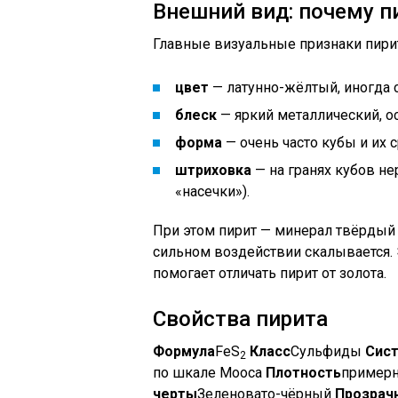
Внешний вид: почему пи
Главные визуальные признаки пири
цвет
— латунно-жёлтый, иногда 
блеск
— яркий металлический, ос
форма
— очень часто кубы и их с
штриховка
— на гранях кубов н
«насечки»).
При этом пирит — минерал твёрдый (6
сильном воздействии скалывается. 
помогает отличать пирит от золота.
Свойства пирита
Формула
FeS
Класс
Сульфиды
Сис
2
по шкале Мооса
Плотность
примерн
черты
Зеленовато-чёрный
Прозрач