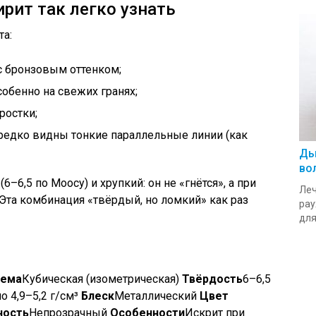
рит так легко узнать
та:
с бронзовым оттенком;
обенно на свежих гранях;
ростки;
ередко видны тонкие параллельные линии (как
Ды
во
–6,5 по Моосу) и хрупкий: он не «гнётся», а при
Леч
Эта комбинация «твёрдый, но ломкий» как раз
рау
для.
тема
Кубическая (изометрическая)
Твёрдость
6–6,5
о 4,9–5,2 г/см³
Блеск
Металлический
Цвет
ность
Непрозрачный
Особенности
Искрит при