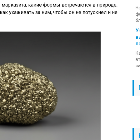
 и марказита, какие формы встречаются в природе,
Н
как ухаживать за ним, чтобы он не потускнел и не
ф
бл
У
в
п
К
в
си