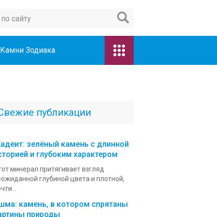
Камни Зодиака
Свежие публикации
адеит: зелёный камень с длинной
сторией и глубоким характером
тот минерал притягивает взгляд
еожиданной глубиной цвета и плотной,
чти...
шма: камень, в котором спрятаны
артины природы