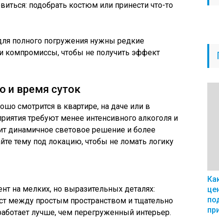
овиться: подобрать костюм или принести что-то
 для полного погружения нужны редкие
 и компромиссы, чтобы не получить эффект
о и время суток
шо смотрится в квартире, на даче или в
риятия требуют менее интенсивного алкоголя и
дит динамичное световое решение и более
те тему под локацию, чтобы не ломать логику
Ка
ент на мелких, но выразительных деталях:
це
по
раст между простым пространством и тщательно
пр
аботает лучше, чем перегруженный интерьер.