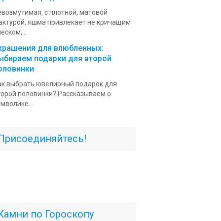
евозмутимая, с плотной, матовой
актурой, яшма привлекает не кричащим
еском,...
крашения для влюбленных:
ыбираем подарки для второй
оловинки
ак выбрать ювелирный подарок для
торой половинки? Рассказываем о
мволике...
Присоединяйтесь!
Камни по Гороскопу