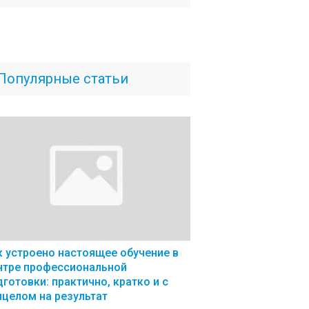
Популярные статьи
к устроено настоящее обучение в
нтре профессиональной
дготовки: практично, кратко и с
ицелом на результат