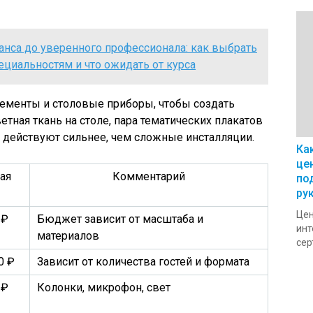
анса до уверенного профессионала: как выбрать
ециальностям и что ожидать от курса
лементы и столовые приборы, чтобы создать
тная ткань на столе, пара тематических плакатов
 действуют сильнее, чем сложные инсталляции.
Ка
це
ая
Комментарий
по
ру
Цен
 ₽
Бюджет зависит от масштаба и
инт
материалов
сер
0 ₽
Зависит от количества гостей и формата
 ₽
Колонки, микрофон, свет