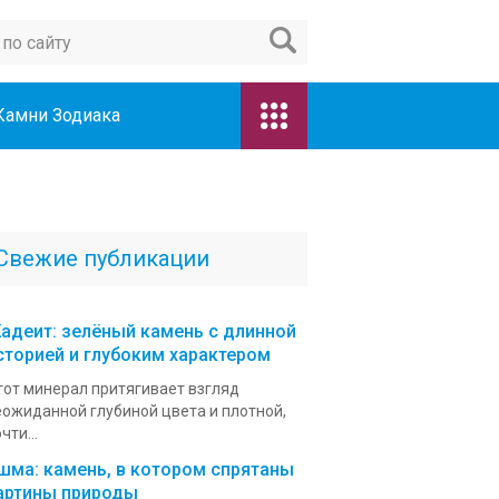
Камни Зодиака
Свежие публикации
адеит: зелёный камень с длинной
сторией и глубоким характером
тот минерал притягивает взгляд
еожиданной глубиной цвета и плотной,
чти...
шма: камень, в котором спрятаны
артины природы