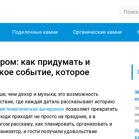
Поделочные камни
Органические камни
ром: как придумать и
кое событие, которое
Ж
ше, чем декор и музыка; это возможность
и
ствие, где каждая деталь рассказывает историю.
Э
ия тематических вечеринок
позволяет превратить
н
ди приходят не просто на праздник, а в
по
агом расскажу, как планировать, организовать и
Я
ганизатор, и гости получили удовольствие.
к