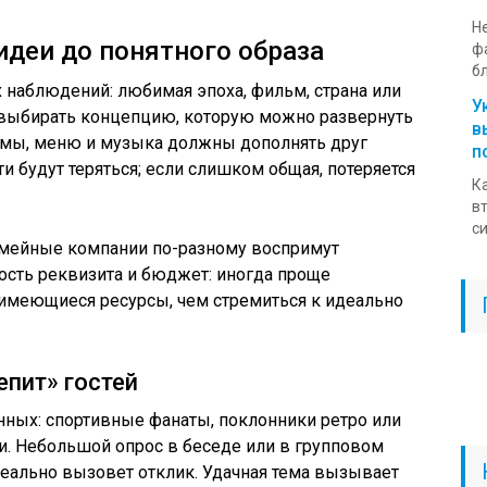
Н
идеи до понятного образа
ф
бл
 наблюдений: любимая эпоха, фильм, страна или
У
ь выбирать концепцию, которую можно развернуть
в
юмы, меню и музыка должны дополнять друг
п
ти будут теряться; если слишком общая, потеряется
К
в
си
семейные компании по-разному воспримут
ость реквизита и бюджет: иногда проще
 имеющиеся ресурсы, чем стремиться к идеально
епит» гостей
ных: спортивные фанаты, поклонники ретро или
и. Небольшой опрос в беседе или в групповом
 реально вызовет отклик. Удачная тема вызывает