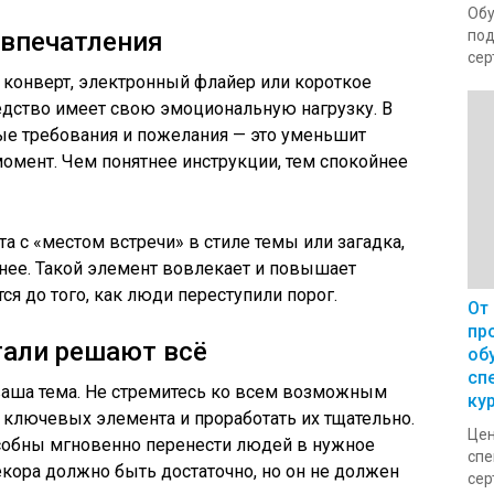
Обу
 впечатления
под
сер
 конверт, электронный флайер или короткое
дство имеет свою эмоциональную нагрузку. В
ные требования и пожелания — это уменьшит
омент. Чем понятнее инструкции, тем спокойнее
а с «местом встречи» в стиле темы или загадка,
нее. Такой элемент вовлекает и повышает
ся до того, как люди переступили порог.
От
пр
тали решают всё
об
сп
ваша тема. Не стремитесь ко всем возможным
ку
и ключевых элемента и проработать их тщательно.
Цен
особны мгновенно перенести людей в нужное
спе
екора должно быть достаточно, но он не должен
сер