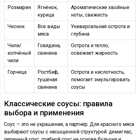
Розмарин
Ягнёнок,
Ароматические хвойные
курица
ноты, свежесть
Чеснок
Все виды
Универсальная острота и
мяса
глубина
Чили/
Говядина,
Острота и тепло,
копчёный
свинина
освежает жирность
чили
Горчица
Ростбиф,
Острота и кислотность,
тушёная
помогает эмульгировать
свинина
соусы
Классические соусы: правила
выбора и применения
Соус — это не украшение, а партнёр. Для красного мяса
выбирают соусы с насыщенной структурой: демиглас,
перечный соус, грибной соус на основе бульона и