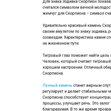
Для знака Зодиака Скорпион показ
считался символом вечной молодост
жемчуг для Скорпиона – символ сча
Удивительно красивый камень Скорп
своим амулетом по знаку зодиака, 
созвездия. Характеристика камня с
на жизненном пути.
Тигровый глаз поможет найти цель 
Человек, который считает тигровый
хорошем настроении. Отличный обере
Скорпиона.
Лунный камень
станет верным спутн
регулирует и делает стабильными ч
Скорпиона способствует концентра
процессы, улучшает речь. Это зало
благоразумия. В то же время прозр