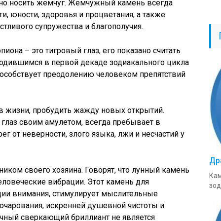
ано носить жемчуг. Жемчужный камень всегда
и, юности, здоровья и процветания, а также
стливого супружества и благополучия.
иона – это тигровый глаз, его показано считать
родившимся в первой декаде зодиакального цикла
пособствует преодолению человеком препятствий
в жизни, пробудить жажду новых открытий.
 глаз своим амулетом, всегда пребывает в
г от неверности, злого языка, лжи и несчастий у
Др
иком своего хозяина. Говорят, что лунный камень
Кам
еловеческие вибрации. Этот камень для
зод
ции внимания, стимулирует мыслительные
г очарования, искренней душевной чистоты и
ачный сверкающий бриллиант не является