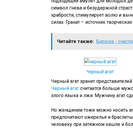
подходящий амулет для молодых де
символ гнева и безудержной страсти
храбрости, стимулирует волю и вын
силах. Гранат – источник творческих
Читайте также:
Бирюза - счаст
Черный агат
Черный агат хранит представителей
Черный агат
считается больше мужс
злого языка и лжи. Мужчину агат с
Но женщинам тоже можно носить аг
предпочитают ожерелья и браслеты. 
человеку при затяжном кашле и бол