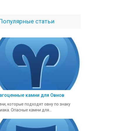
Популярные статьи
агоценные камни для Овнов
ни, которые подходят овну по знаку
иака. Опасные камни для...