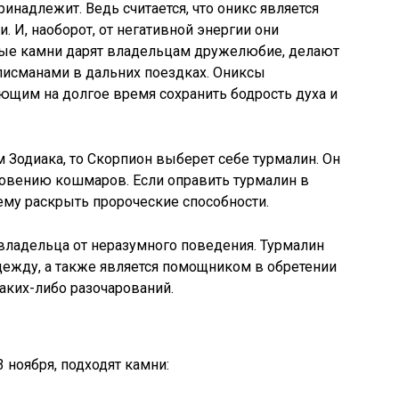
ринадлежит. Ведь считается, что оникс является
 И, наоборот, от негативной энергии они
ные камни дарят владельцам дружелюбие, делают
лисманами в дальних поездках. Ониксы
ющим на долгое время сохранить бодрость духа и
м Зодиака, то Скорпион выберет себе турмалин. Он
новению кошмаров. Если оправить турмалин в
ему раскрыть пророческие способности.
владельца от неразумного поведения. Турмалин
дежду, а также является помощником в обретении
каких-либо разочарований.
 ноября, подходят камни: