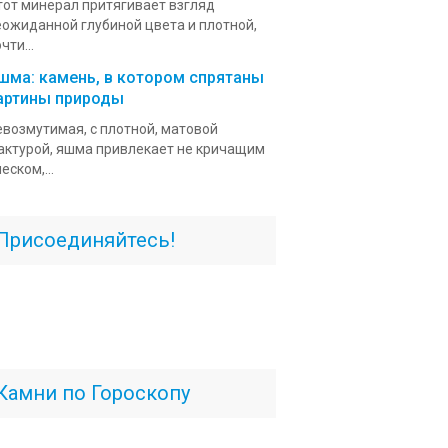
тот минерал притягивает взгляд
еожиданной глубиной цвета и плотной,
чти...
шма: камень, в котором спрятаны
артины природы
евозмутимая, с плотной, матовой
актурой, яшма привлекает не кричащим
еском,...
Присоединяйтесь!
Камни по Гороскопу