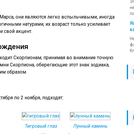
Э
н
по
арса, они являются легко вспыльчивыми, иногда
Я
ргичными натурами, их возраст только усиливает
к
м свой акцент.
Н
ф
рождения
бл
дходит Скорпионам, принимая во внимание точную
мни Скорпиона, оберегающие этот знак зодиака,
им образом.
ября по 2 ноября, подходят:
Тигровый глаз
Лунный камень