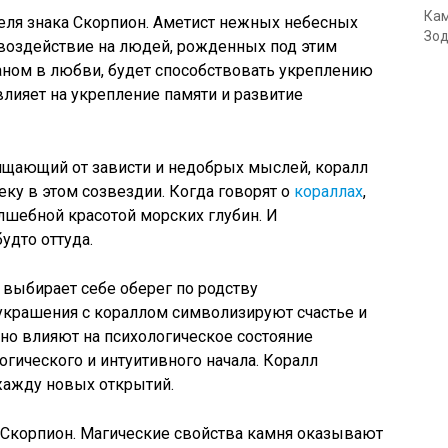
Кам
еля знака Скорпион. Аметист нежных небесных
Зод
 воздействие на людей, рожденных под этим
аном в любви, будет способствовать укреплению
влияет на укрепление памяти и развитие
ищающий от зависти и недобрых мыслей, коралл
ку в этом созвездии. Когда говорят о
кораллах
,
лшебной красотой морских глубин. И
удто оттуда.
 выбирает себе оберег по родству
 украшения с кораллом символизируют счастье и
но влияют на психологическое состояние
огического и интуитивного начала. Коралл
жажду новых открытий.
ка Скорпион. Магические свойства камня оказывают