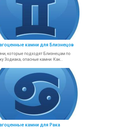
агоценные камни для Близнецов
ни, которые подходят Близнецам по
ку Зодиака, опасные камни. Как...
агоценные камни для Рака