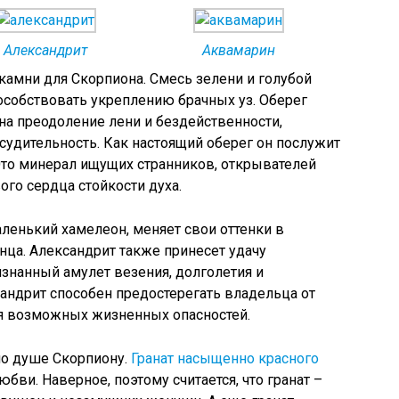
Александрит
Аквамарин
камни для Скорпиона. Смесь зелени и голубой
особствовать укреплению брачных уз. Оберег
а преодоление лени и бездейственности,
ссудительность. Как настоящий оберег он послужит
Это минерал ищущих странников, открывателей
ого сердца стойкости духа.
аленький хамелеон, меняет свои оттенки в
нца. Александрит также принесет удачу
изнанный амулет везения, долголетия и
сандрит способен предостерегать владельца от
я возможных жизненных опасностей.
по душе Скорпиону.
Гранат насыщенно красного
бви. Наверное, поэтому считается, что гранат –